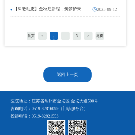
2025年教学工作会议暨临床教学师资培
训
【科教动态】金秋启新程，筑梦护未来
2025-09-12
—— 我院顺利召开新学期护理教研室
工作会议暨 2024级驻点班迎新会
首页
<
...
3
>
尾页
1
返回上一页
医院地址：江苏省常州市金坛区 金坛大道500号
咨询电话：0519-82816099（门诊服务台）
投诉电话：0519-82821553