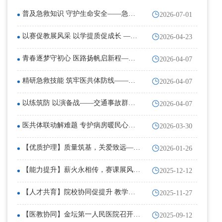
普及急救知识 守护生命安全——急救
2026-07-01
宣讲团队走进企业开展急救技能专题培
训
以赛促教展风采 以学提质促成长 ——
2026-04-23
常州市金坛第一人民医院成功举办临床
教师教学竞赛
青春逐梦守初心 医路扬帆启新程——
2026-04-07
金坛第一人民医院护理驻点班期末拓展
活动圆满落幕
精研急救技能 筑牢医共体防线——我
2026-04-07
院顺利开展医共体护理人员急救能力提
升专项行动第一季度培训
以练筑防 以演备战——交通事故群体
2026-04-07
性创伤抢救应急演练圆满落幕
医共体联动解难题 专护病房暖民心
2026-03-30
——集团总院下沉薛埠分院开展疑难压
疮护理会诊
【优质护理】质量筑基，关爱致远——
2026-01-26
护理部举办2025年护理持续质量改进优
秀项目评比活动
【能力提升】薪火永相传，赛课展风采
2025-12-12
——我院第三届护理驻点教学比赛圆满
落幕
【人才共育】院校协同促提升 教学交
2025-11-27
流共育人 ——江苏护理职业学院莅临
我院开展护理教学检查
【医教协同】金坛第一人民医院召开
2025-09-12