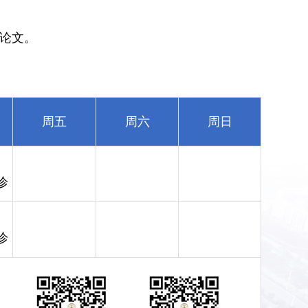
论文。
周五
周六
周日
诊
诊