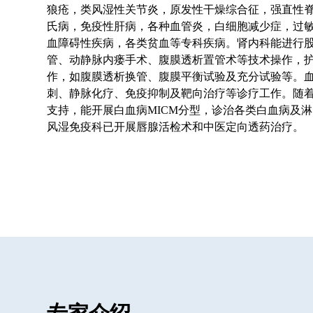
狼疮，类风湿性关节炎，原发性干燥综合征，强直性
氏病，免疫性肝病，各种血管炎，白细胞减少症，过
血障碍性疾病，各类贫血等专科疾病。肾内科能进行
管、动静脉内瘘手术、腹膜透析置管术等技术操作，
作，如腹膜透析换管、腹膜平衡试验及充分试验等。
刺、静脉化疗、免疫抑制及靶向治疗等诊疗工作。随
支持，能开展白血病MICM分型，诊治各类白血病及
风湿免疫科已开展唇腺活检术和中医定向透药治疗。
科室承担江苏大学、江苏医药职业学院等院校实
科室成立至今，相继获得“感染管理先进集体”、“
院领导的支持下成功通过了常州A类病区的验收和金
上医学论文30余篇，其中SCI论文2篇，核心期刊3篇