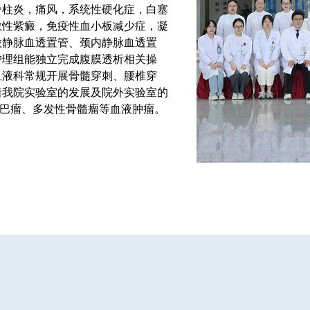
脊柱炎，痛风，系统性硬化症，白塞
敏性紫癜，免疫性血小板减少症，凝
股静脉血透置管、颈内静脉血透置
护理组能独立完成腹膜透析相关操
血液科常规开展骨髓穿刺、腰椎穿
着我院实验室的发展及院外实验室的
淋巴瘤、多发性骨髓瘤等血液肿瘤。
习生的临床带教工作。
内科序列先进集体”等诸多荣誉，在
坛区青年文明号的创建。发表省级以
，统计源期刊7篇。