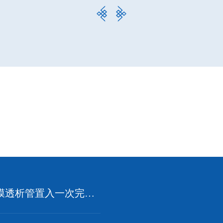
【MDT】盆腔囊肿切除+腹膜透析管置入一次完成——我院成功完成首例肾内科妇科联合手术