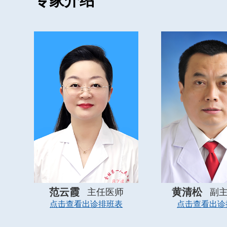
专家介绍
Avance CS2 pro麻醉工作站、呼吸机（含有创通
除颤仪、血气分析仪、便携式B超机、经食道心脏超声
麻醉深度监测仪、便携式电子支气管镜、肌松监测仪、凝血
SCP1、输血输液加温仪、喉罩、视频喉镜、血流动力
麻醉科住院医师规范化培训率达100%，继续医学
心胸手术麻醉技术、小儿麻醉技术及超声技术的学习
医院“术中经食道超声心动图监测高级研修班”结业证
设置和管理麻醉恢复室，恢复室床位数和开放手术间
管理各专科手术麻醉，对小儿患者、高龄患者、危重
科室同时注重麻醉安全、麻醉质量管理、人文麻醉，
满意度。
麻醉学科是一个进取、团结的集体，也是金坛卫
来，学科相继获得“金坛巾帼示范岗”、“三八红旗集体”
型科室”、“优质服务先进科室”、“巾帼文明示范岗”、
会“微视频大赛一等奖”、“常州市信赖职工小家”、“工人
范云霞
黄清松
主任医师
副
头人范云霞领衔的劳模创新工作室成功创建为市级劳
点击查看出诊排班表
点击查看出诊