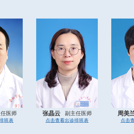
气、无创通气模式）、温毯机、冰毯机、
探头、BIS监测仪、纤维支气管镜、
和血小板功能分析仪Sonoclot-
学监测系统等。
教育覆盖率达100%。学科特别注重
和引进。学科骨干获得四川大学华西
书。按照江苏省麻醉科管理要求规范
比例合理，人员结构合理。学科规范
疑难患者有较强的围术期处理能力。
得到了患者以及手术科室同行极高的
生系统唯一的省级青年文明号。近年
、“科教人才工作先进集体”、“学习
“全面管理先进科室”、常州市总工
先锋号”等荣誉。2023年由学科带
张晶云
周美
主任医师
副主任医师
模创新工作室。
排班表
点击查看出诊排班表
点击