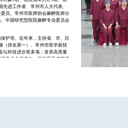
国先进工作者、常州市人大代表、
任委员、常州市医师协会麻醉医师分
员、中国研究型医院麻醉专业委员会
脑保护等。近年来，主持省、市、区
1项（排名第一）、常州市医学新技
金坛科技进步奖多项；发表高质量
市级学术会议多次、学科骨干省市级
室技术中100%一般科室技术和近
脉麻醉、吸入全麻、静吸复合全
体温调控、控制性降压、机械通气、
末二氧化碳监测、呼吸力学监测、血
、困难气道处理技术、血液保护技
碳模块监护系统、进口麻醉机、