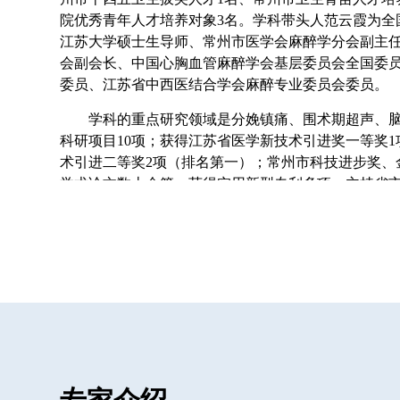
院优秀青年人才培养对象3名。学科带头人范云霞为全
江苏大学硕士生导师、常州市医学会麻醉学分会副主
会副会长、中国心胸血管麻醉学会基层委员会全国委
委员、江苏省中西医结合学会麻醉专业委员会委员。
学科的重点研究领域是分娩镇痛、围术期超声、
科研项目10项；获得江苏省医学新技术引进奖一等奖
术引进二等奖2项（排名第一）；常州市科技进步奖、
学术论文数十余篇；获得实用新型专利多项；主持省
学术会议交流发言十余次。
学科技术全面，能开展最新版三级综合医院临床科
70%重点科室技术。熟练开展各类全身麻醉（全凭静
麻）、椎管内麻醉、各类神经阻滞麻醉、单肺通气、
术后镇痛、无痛胃肠镜、无痛人流、分娩镇痛、呼气
气监测、凝血监测、有创血流动力学监测、BIS监测
术、超声技术等。
学科设备齐全，现有双有创模块及呼气末二氧化