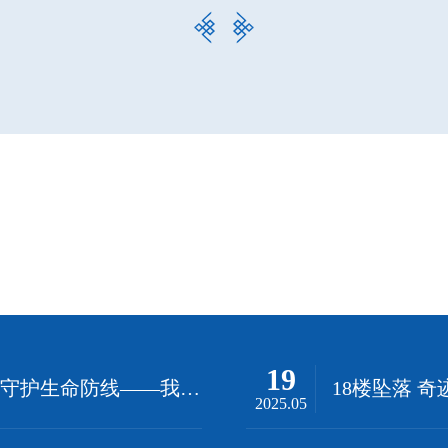
19
【应急演练】锤炼应急精兵 守护生命防线——我院成功开展群体性氯气中毒医疗救治应急演练
2025.05