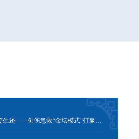
18楼坠落 奇迹生还——创伤急救“金坛模式”打赢“教科书级”生命争夺战