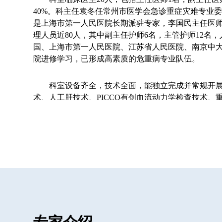
40%。科主任袁冬任常州市医学会急诊重症灾难专业
是上海市第一人民医院长期派驻专家，李国民主任医
理人员近80人，其中副主任护师6名，主管护师12名
国、上海市第一人民医院、江苏省人民医院、南京中
院进修学习，已形成高素质的危重病专业队伍。
科室设备齐全，技术全面，能独立完成并常规开
术、人工肝技术、PICCO有创血流动力学检查技术、
近3000万。在严重创伤的一体化救治、严重休克、呼
官功能障碍综合征救治等积累了丰富经验。在科研工
生局科研立项课题多项，科室近年来以第一作者在核
论文多篇，在SCI期刊上发表第一作者论文6篇。
急诊重症医学科于2011年被评为常州市重点专科
文明窗口”、“金坛市优秀青年文明号”称号。“生命绿
牌。