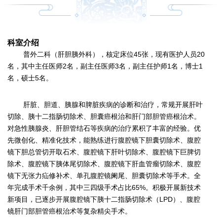
科室介绍
普外二科（肝胆胰外科），核定床位45张，现有医护人员20
名，其中主任医师2名，副主任医师3名，副主任护师1名，博士1
名，硕士5名。
肝脏、胆道、胰腺和脾脏疾病的诊断和治疗，常规开展肝叶
切除、胰十二指肠切除术、胆囊癌根治和肝门部胆管癌根治术。
对急性胰腺炎、肝胆管结石等疾病的治疗累积了丰富的经验。优
先微创化、精准化技术，能熟练进行腹腔镜下胆囊切除术、腹腔
镜下胆总管切开取石术、腹腔镜下肝叶切除术、腹腔镜下巨脾切
除术、腹腔镜下胰体尾切除术、腹腔镜下肝血管瘤切除术、腹腔
镜下无张力疝修补术、单孔腹腔镜阑尾、胆囊切除术等手术。全
年完成手术千余例，其中三四级手术占比65%。积极开展新技术
新项目，已逐步开展腹腔镜下胰十二指肠切除术（LPD）、腹腔
镜肝门部胆管癌根治术等复杂精尖手术。