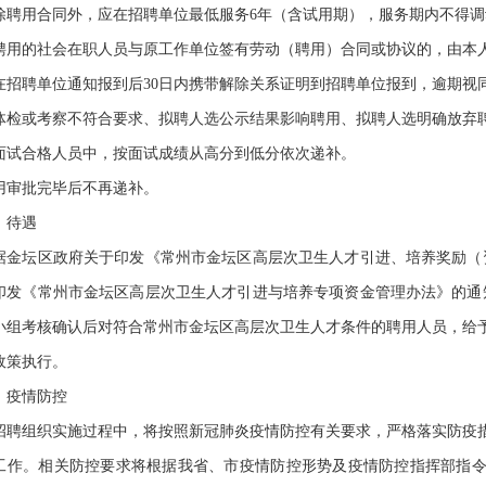
除聘用合同外，应在招聘单位最低服务6年（含试用期），服务期内不得调
的社会在职人员与原工作单位签有劳动（聘用）合同或协议的，由本人
在招聘单位通知报到后30日内携带解除关系证明到招聘单位报到，逾期视
或考察不符合要求、拟聘人选公示结果影响聘用、拟聘人选明确放弃聘
面试合格人员中，按面试成绩从高分到低分依次递补。
批完毕后不再递补。
待遇
坛区政府关于印发《常州市金坛区高层次卫生人才引进、培养奖励（资助）
印发《常州市金坛区高层次卫生人才引进与培养专项资金管理办法》的通知（
小组考核确认后对符合常州市金坛区高层次卫生人才条件的聘用人员，给
政策执行。
疫情防控
组织实施过程中，将按照新冠肺炎疫情防控有关要求，严格落实防疫措
工作。相关防控要求将根据我省、市疫情防控形势及疫情防控指挥部指