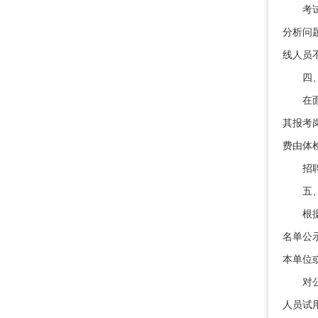
考试考
分析问
线人员
四、
在面试
其报考
费由体
招聘单
五、
根据考
名单公
本单位
对公示
人员试