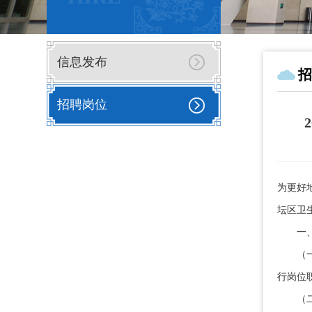
信息发布
招
招聘岗位
为更好
坛区卫
一、
（一）
行岗位
（二）