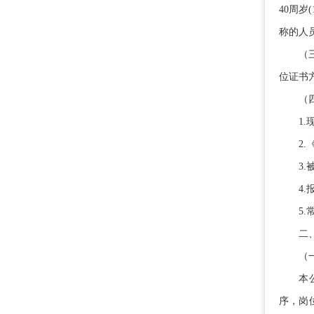
40周岁
称的人员
（三）
位证书
（四）
1.现
2.《
3.被
4.报
5.常
二、
（一
本公告
序，岗