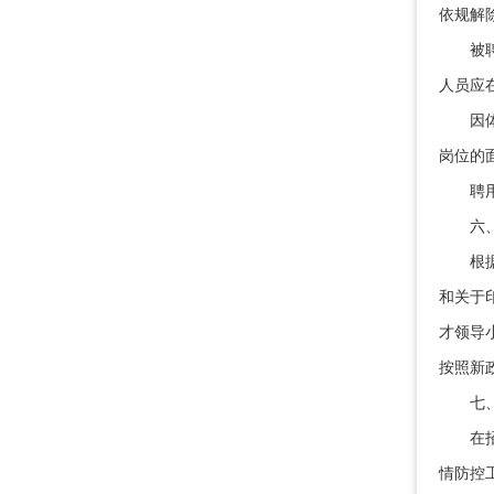
依规解
被聘用
人员应
因体检
岗位的
聘用审
六、
根据金
和关于
才领导
按照新
七、
在招聘
情防控