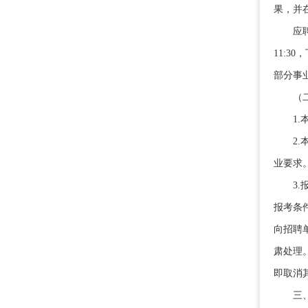
果，并
应聘人
11:3
部分事
（二
1.本
2.本
业要求
3.报
报考条
向招聘
肃处理
即取消
三、