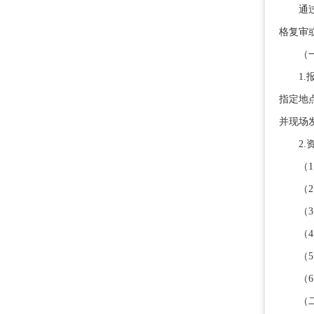
通过初
格复审
（一
1.报
指定地
并现场
2.资
（1）
（2）
（3）
（4）
（5）
（6）
（二