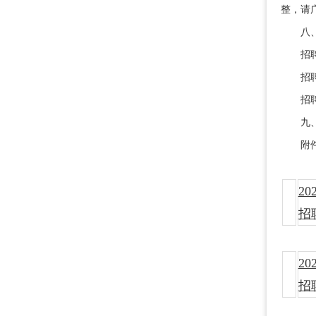
整，请
八、
招聘政策
招聘工作
招聘
九、本
附件
2
招
2
招