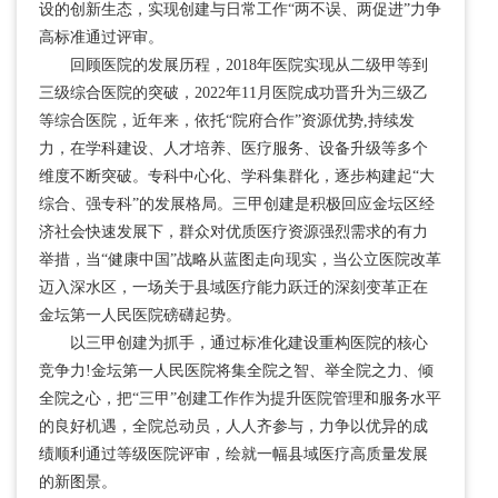
设的创新生态，实现创建与日常工作“两不误、两促进”力争
高标准通过评审。
回顾医院的发展历程，2018年医院实现从二级甲等到
三级综合医院的突破，2022年11月医院成功晋升为三级乙
等综合医院，近年来，依托“院府合作”资源优势,持续发
力，在学科建设、人才培养、医疗服务、设备升级等多个
维度不断突破。专科中心化、学科集群化，逐步构建起“大
综合、强专科”的发展格局。三甲创建是积极回应金坛区经
济社会快速发展下，群众对优质医疗资源强烈需求的有力
举措，当“健康中国”战略从蓝图走向现实，当公立医院改革
迈入深水区，一场关于县域医疗能力跃迁的深刻变革正在
金坛第一人民医院磅礴起势。
以三甲创建为抓手，通过标准化建设重构医院的核心
竞争力!金坛第一人民医院将集全院之智、举全院之力、倾
全院之心，把“三甲”创建工作作为提升医院管理和服务水平
的良好机遇，全院总动员，人人齐参与，力争以优异的成
绩顺利通过等级医院评审，绘就一幅县域医疗高质量发展
的新图景。