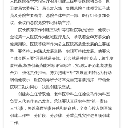
人民医院在学术报告厅召开创建三级甲等医院动员会，区
卫健局党委书记、局长袁永炜，集团总院全体领导班子成
员及分院主要领导、总院全体中层干部、医疗组长参加会
议。会议由总院党委书记徐颖主持。
院长蔡郑东作创建三级甲等综医院动员报告，他表示
金坛第一人医院作为区域医疗龙头，承载着全60万群众的
健康期盼。医院等级审作为公立医院高质量发展的主要抓
手，要坚持走内涵式发展道路，实现可持续发展。他要求
全体金医人要“开局就是决战、起步就是冲刺”姿态，筑牢发
展根基,释放创新势能对标评审标准，实现以评促建;凝攻坚
合力，强化责任担当。努力把建三甲”发展蓝图转化为行动
纲领他表示，医院领导班子将率先垂范靠前指挥，带领全
院职工勠力同心，决胜创建攻坚战。
创建办主任管双仙、老年医学科主任徐俊马作为科室
负责人代表作表态发言。承诺要认真落实科室“第一责任
人”职责，将以高度的责任感和使命感，全身心投入到医院
创建工作中，分阶段、分步骤、分重点扎实推进各项创建
工作。