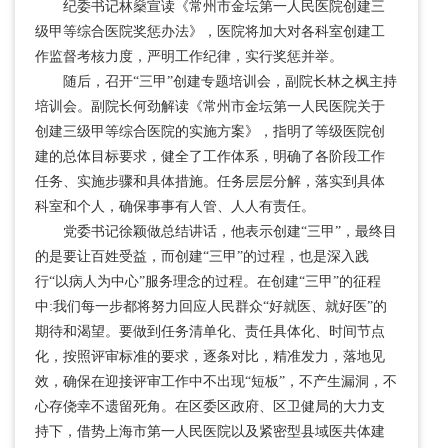
纪委书记林燊宣读《常州市金坛第一人民医院创建三
级甲等综合医院奖惩办法》，医院将加大对各科室创建工
作监督考核力度，严明工作纪律，实行奖惩并举。
随后，召开“三甲”创建专题培训会，副院长林之枫主持
培训会。副院长何劲解读《常州市金坛第一人民医院关于
创建三级甲等综合医院的实施方案》，指明了等级医院创
建的总体目标要求，健全了工作体系，明确了各阶段工作
任务、实施步骤和具体措施。
任务层层分解，落实到具体
科室和个人，确保事事有人管、人人有责任。
党委书记徐颖做总结讲话，他表示创建“三甲”，最终目
的是要让百姓受益，而创建“三甲”的过程，也是深入践
行“以病人为中心”服务理念的过程。在创建“三甲”的征程
中:我们每一步都将努力回应人民群众“好就医、就好医”的
期待和渴望。要做到任务清单化、责任具体化、时间节点
化，按照评审标准的要求，逐条对比，精准发力，落地见
效，确保在迎接评审工作中不出现“短板”，不产生漏洞，不
心存侥幸不遗留死角。在区委区政府、区卫健局的大力支
持下，借势上海市第一人民医院以及紧密型县域医共体建