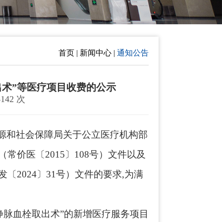
首页 | 新闻中心 |
通知公告
出术”等医疗项目收费的公示
142 次
源和社会保障局关于公立医疗机构部
（常价医〔
2015〕108号）
文件以及
发
〔
20
24
〕
31号）文件
的要求
,
为满
皮静脉血栓取出术”
的
新增医疗服务
项目