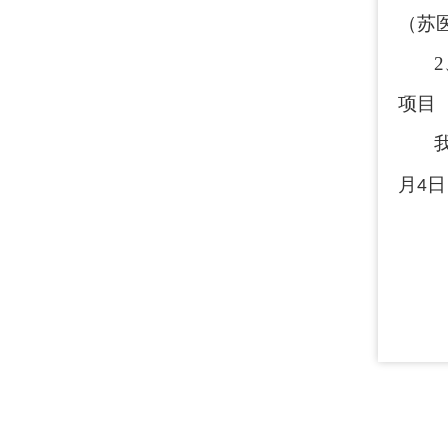
（
苏
项目
月
日
4