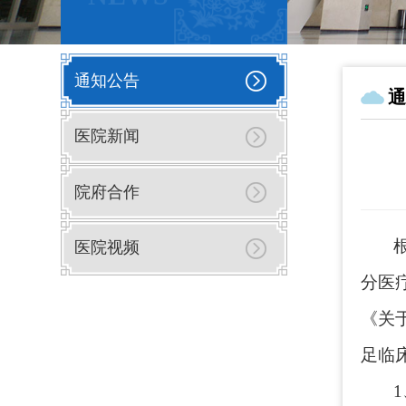
通知公告
通
医院新闻
院府合作
医院视频
分医
《关
足临