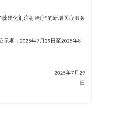
隐静脉硬化剂注射治疗”
的
新增医疗服务
公示期：
年
月
日至
年
202
5
7
29
202
5
8
年
月
2025
7
29
日