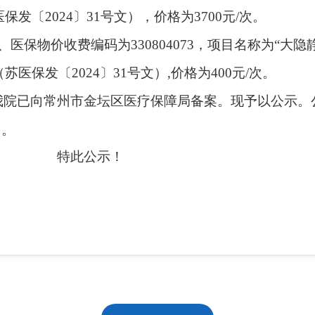
医保发
〔
20
24
〕
31号文
）
，
价格为
3700
元
/
次。
2、
医保
物价收费
编码为
330804073，项目名称为“大
（
苏医保发
〔
20
24
〕
31号文
）
,
价格为
400
元
/
次。
我院已向常州市金坛区医疗保障局备案。
现予以公示。
。
特此公示！