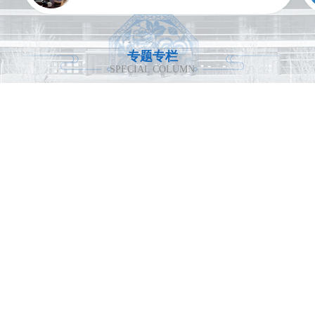
设置和管理麻醉恢复室，恢复室床位数和开放
术：包括全膝关节置换、全髋关节置换等，采
手术间比例合理，人员结构合理。学科规范管
用最新材料与设计，提高患者生活质量。个性
理各专科手术麻醉，对小儿患者、高龄患者、
化康复计划：根据每位患者的具体情况，制定
专题专栏
SPECIAL COLUMN
危重疑难患者有较强的围术期处理能力。科室
包括物理治疗、职业治疗在内的综合康复方
同时注重麻醉安全、麻醉质量管理、人文麻
案。三、服务理念我们秉承“以患者为中心”的
醉，得到了患者以及手术科室同行极高的满意
服务理念，注重医患沟通，尊重患者意愿，力
度。麻醉学科是一个进取、团结的集体，也是
求在保障治疗效果的同时，提升患者的就医体
金坛卫生系统唯一的省级青年文明号。近年
验。科室定期开展健康讲座、患者教育活动，
来，学科相继获得“金坛巾帼示范岗”、“三八红
增强公众对关节健康的认知与自我管理能力。
旗集体”、“科教人才工作先进集体”、“学习型
科室”、“优质服务先进科室”、“巾帼文明示范
岗”、“全面管理先进科室”、常州市总工会“微
医院地址：江苏省常州市金坛区 金坛大道500号
视频大赛一等奖”、“常州市信赖职工小
咨询电话：0519-82816099（门诊服务台）
家”、“工人先锋号”等荣誉。2023年由学科带头
投诉电话：0519-82821553