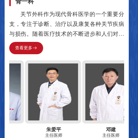
骨一科
坛科技进步奖多项；发表高质量学术论文数十
妇产科
检验科
余篇；获得实用新型专利多项；主持省市级学
关节外科作为现代骨科医学的一个重要分
术会议多次、学科骨干省市级学术会议交流发
支，专注于诊断、治疗以及康复各种关节疾病
放射科
言十余次。学科技术全面，能开展最新版三级
与损伤。随着医疗技术的不断进步和人们对生
综合医院临床科室技术中100%一般科室技术和
活质量要求的日益提高，关节外科在维护人类
查看更多

近70%重点科室技术。熟练开展各类全身麻醉
关节健康、恢复关节功能方面发挥着越来越重
（全凭静脉麻醉、吸入全麻、静吸复合全
要的作用。以下是对我们医院关节外科科室的
麻）、椎管内麻醉、各类神经阻滞麻醉、单肺
详细介绍：一、科室概况常州市金坛第一人民
通气、体温调控、控制性降压、机械通气、术
医院骨一科病区，为常州市市级临床重点专
后镇痛、无痛胃肠镜、无痛人流、分娩镇痛、
科。核定病床47张，现有医护人员27名，我科
呼气末二氧化碳监测、呼吸力学监测、血气监
在朱爱平主任带领下组成的高素质医疗队伍。
测、凝血监测、有创血流动力学监测、BIS监
其中主任医师3名，副主任医师2名，副主任护
测、困难气道处理技术、血液保护技术、超声
师1名，骨科专科护士2名，硕士1名。覆盖了三
朱爱平
邓建
技术等。学科设备齐全，现有双有创模块及呼
级综合医院重点学科的技术项目。科室在上海
主任医师
主任医师