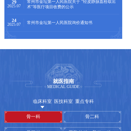
29
常州市金坛第一人民医院关于 “经皮静脉血栓取出
2025.07
术”等医疗项目收费的公示
24
常州市金坛第一人民医院询价通知书
2025.07
就医指南
MEDICAL GUIDE
临床科室
医技科室
重点专科

骨一科
麻醉科
省级重点专科
骨二科
检验科