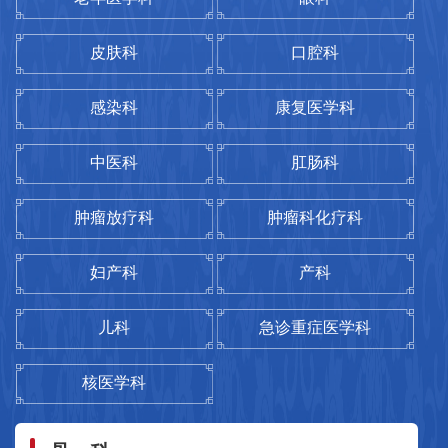
现有常州市十四五卫生拔尖人才1名、常州市卫
生青苗人才培养对象1名、医院领军人才1名、
肿瘤科化疗科
小儿内科
皮肤科
口腔科
医院优秀青年人才培养对象3名。学科带头人范
黄清松
张晶云
急诊重症医学科
妇科
云霞为全国先进工作者、常州市人大代表、江
感染科
康复医学科
副主任医师
副主任医师
苏大学硕士生导师、常州市医学会麻醉学分会
病理中心
中医科
肛肠科


副主任委员、常州市医师协会麻醉医师分会副
会长、中国心胸血管麻醉学会基层委员会全国
肿瘤放疗科
肿瘤科化疗科
委员、中国研究型医院麻醉专业委员会委员、
金坛区重点专科
江苏省中西医结合学会麻醉专业委员会委员。
妇产科
产科
学科的重点研究领域是分娩镇痛、围术期超
胸外科
神经外科
儿科
急诊重症医学科
声、脑保护等。近年来，主持省、市、区科研
项目10项；获得江苏省医学新技术引进奖一等
呼吸与危重症医学科
内分泌科
核医学科
奖1项（排名第一）、常州市医学新技术引进二
耳鼻咽喉科
眼科
等奖2项（排名第一）；常州市科技进步奖、金