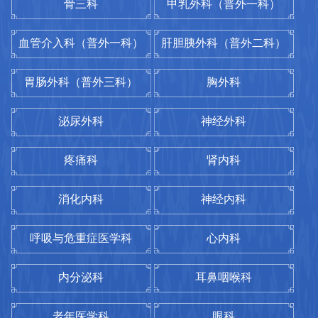
骨三科
放射科
甲乳外科（普外一科）
病理中心
麻醉科
血管介入科（普外一科）
健康管理中心（体检科）
肝胆胰外科（普外二科）
超声科
省级临床重点专科建设单位
胃肠外科（普外三科）
胸外科
麻醉科
麻醉学科是一个集临床麻醉、急救复苏、
泌尿外科
神经外科
消化内科
康复医学科
疼痛治疗为一体的一级临床科室。现为江苏省
疼痛科
肾内科
临床重点专科。学科坚持人才培养工作、科教
常州市重点专科
研工作、临床工作平衡发展的指导思想，重视
消化内科
神经内科
查看更多

合理人才梯队的构架及高层次人才的培养、加
强科教研工作的规范管理及与院校的深度合
骨科
普外科
呼吸与危重症医学科
心内科
作、夯实临床麻醉技能和服务能力，并取得显
泌尿外科
神经内科
内分泌科
耳鼻咽喉科
著进步。 近年来学科人才培养工作成效显
著，学科人才梯队合理，硕士学位占比50 %，
心内科
老年医学科
老年医学科
眼科