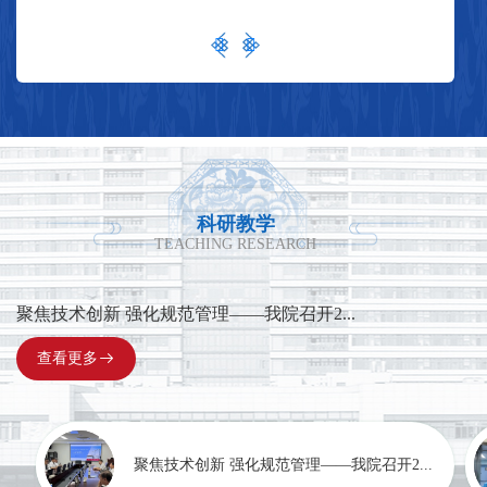
气末二氧化碳模块监护系统、进口麻醉机、
一院蔡振东教授专家团队技术支持下，并常年


Avance CS2 pro麻醉工作站、呼吸机（含有创通
有上海知名骨科专家坐诊和手术，成立了专家
气、无创通气模式）、温毯机、冰毯机、除颤
教授工作站，通过远程会诊中心，能通过全国
仪、血气分析仪、便携式B超机、经食道心脏超
知名专家线上会诊。科室承担江苏大学医学
声探头、BIS监测仪、纤维支气管镜、麻醉深度
院、东南大学医学院等院校的教学工作，开展
监测仪、便携式电子支气管镜、肌松监测仪、
省继续教育项目多次，完成科研立项多项。科
凝血和血小板功能分析仪Sonoclot-SCP1、输血
室先后获金坛区科技进步奖、常州市科技进步
科研教学
TEACHING RESEARCH
输液加温仪、喉罩、视频喉镜、血流动力学监
奖、常州市优质护理服务先进病区、巾帼文明
测系统等。麻醉科住院医师规范化培训率达
岗、常州市青年文明号、院感先进科室等荣
精准“港”湾 守护“生命线”——于兰婷
聚焦技术创新 强化规范管理——我院召开2...
凶险爆表！深夜颅内动脉瘤破裂，急诊“补血...
普及急救知识 守护生命安全——急救宣讲团...
规范镇痛提质控 学术赋能促提升——常州市...
精研岗前培训 赋能实习成长——我院开展2...
精准“港”湾 守护“生命线”——于兰婷
聚焦技术创新 强化规范管理——我院召开2...
100%，继续医学教育覆盖率达100%。学科特别
誉。出版专著数本，近年来发表省级以上论文
注重心胸手术麻醉技术、小儿麻醉技术及超声
查看更多
查看更多
查看更多
查看更多
查看更多
查看更多
查看更多
查看更多








30多篇，其中SCI论文7篇，国家级论文2篇。
技术的学习和引进。学科骨干获得四川大学华
二、诊疗范围及特色技术关节镜微创手术：利
西医院“术中经食道超声心动图监测高级研修
用关节镜技术，通过微小切口进行关节内部检
班”结业证书。按照江苏省麻醉科管理要求规范
查与治疗，创伤小、恢复快。人工关节置换
聚焦技术创新 强化规范管理——我院召开2...