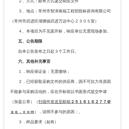
２、方式：邮寄方式递交响应文件
３、地点：常州市智泽南福工程招投标咨询有限公司
（常州市武进区湖塘镇武进万达中心２３０５室）
４、本项目为不见面开标，响应单位无需现场参加。
五、公告期限
自本公告发布之日起３个工作日。
六、其他补充事宜
１．响应保证金：无需缴纳；
２．已经获取采购文件的供应商，因不可抗力等原因
不能参与采购活动的，应在开标前以书面形式提交申请
（加盖公章）（
扫描件发送至
邮箱
２５１６１６２７７＠
ｑｑ．ｃｏｍ
），说明不参与的原因；。
３．样品要求（如有）